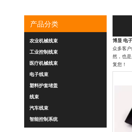
产品分类
博显 电
农业机械线束
众多客户
工业控制线束
然，也是
医疗机械线束
常熟市博显电子科技有限公司。
复您！
专业定制线束、电缆组件和电子组件制造商。成立于
电子线束
塑料护套堵盖
线束
汽车线束
智能控制系统