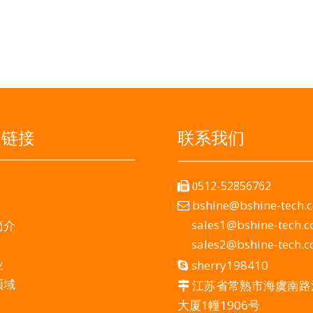
2008年，我们的产品广泛应用于农业、工程、工业控制、汽车、
速链接
联系我们
512-52856762

0
bshine@bshine-tech.

sales1@bshine-tech.
简介
sales2@bshine-tech.
业
sherry198410

领域
江苏省常熟市海虞南路

大厦1幢1906号