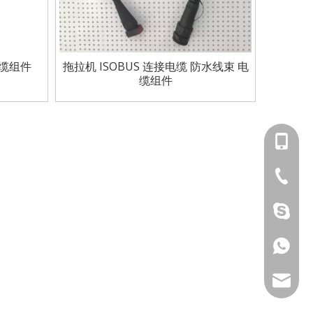
电缆组件
拖拉机 ISOBUS 连接电缆 防水线束 电
缆组件
186062
套线束、车载显示终端、控制软硬件成套方案使用。
0512-52
sherry1
186062
bshine@