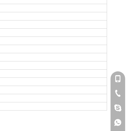
186062
0512-52
sherry1
186062
套线束、车载显示终端、控制软硬件成套方案使用。