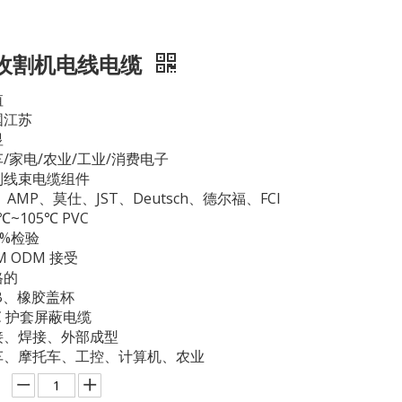
收割机电线电缆
值
国江苏
显
/家电/农业/工业/消费电子
制线束电缆组件
、AMP、莫仕、JST、Deutsch、德尔福、FCI
0℃~105℃ PVC
0%检验
M ODM 接受
格的
B、橡胶盖杯
C 护套屏蔽电缆
接、焊接、外部成型
车、摩托车、工控、计算机、农业