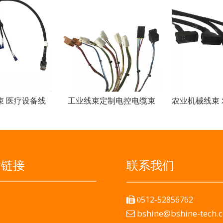
束 医疗设备线
工业线束定制电控电缆束
2008年，我们的产品广泛应用于农业、工程、工业控制、汽车、
速链接
联系我们
512-52856762

0
bshine@bshine-tech.
