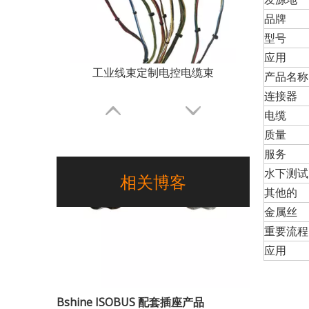
品牌
型号
应用
工业线束定制电控电缆束
产品名称
连接器
电缆
质量
服务
水下测试
相关博客
其他的
金属丝
重要流程
应用
农业机械线束 农业设备电缆组件
Bshine ISOBUS 配套插座产品
适配 ISO11783 通讯标准的农机互联接口是智能农