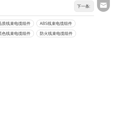
bshine@
下一条:
sales1@
品质线束电缆组件
ABS线束电缆组件
sales2@
黑色线束电缆组件
防火线束电缆组件
标准，完整稳定的软硬件配套，是农机智能化作业的基础保障。坐