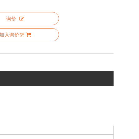
询价
加入询价篮
医药、家用电器等各个领域。2020年，我们又建造了一座新工