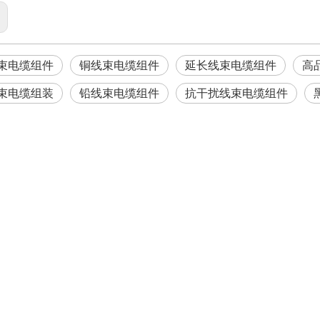
束电缆组件
铜线束电缆组件
延长线束电缆组件
高
束电缆组装
铅线束电缆组件
抗干扰线束电缆组件
BUS）总线已成为各类农用机械实现设备互联、数据互通的通用