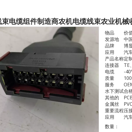
线束电缆组件制造商农机电缆线束农业机械
物品
价
发源地
中
品牌
博
应用
汽车
产品名称
定
连接器
TE
电缆
-4
质量
10
服务
OE
水下测试
合
其他的
PC
金属丝
PV
重要流程
压
应用
汽
数量：